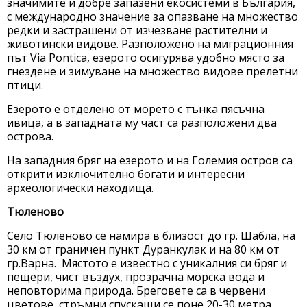
значимите и добре запазени екосистеми в България,
с международно значение за опазване на множество
редки и застрашени от изчезване растителни и
животински видове. Разположено на миграционния
път Via Pontica, езерото осигурява удобно място за
гнездене и зимуване на множество видове прелетни
птици.
Езерото е отделено от морето с тънка пясъчна
ивица, а в западната му част са разположени два
острова.
На западния бряг на езерото и на Големия остров са
открити изключително богати и интересни
археологически находища.
Тюленово
Село Тюленово се намира в близост до гр. Шабла, на
30 км от граничен пункт Дуранкулак и на 80 км от
гр.Варна. Мястото е известно с уникалния си бряг и
пещери, чист въздух, прозрачна морска вода и
неповторима природа. Бреговете са в червени
цветове, стръмни спускащи се поне 20-30 метра