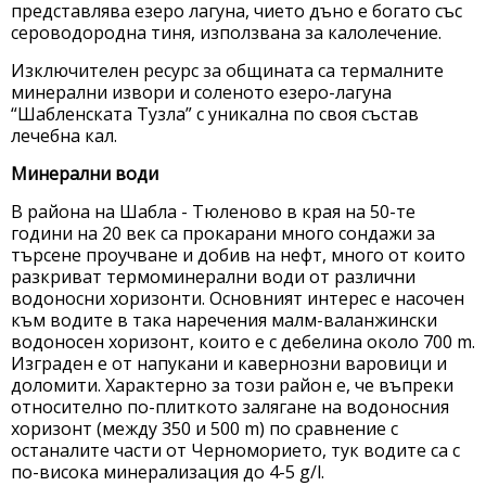
представлява езеро лагуна, чието дъно е богато със
сероводородна тиня, използвана за калолечение.
Изключителен ресурс за общината са термалните
минерални извори и соленото езеро-лагуна
“Шабленската Тузла” с уникална по своя състав
лечебна кал.
Минерални води
В района на Шабла - Тюленово в края на 50-те
години на 20 век са прокарани много сондажи за
търсене проучване и добив на нефт, много от които
разкриват термоминерални води от различни
водоносни хоризонти. Основният интерес е насочен
към водите в така наречения малм-валанжински
водоносен хоризонт, които е с дебелина около 700 m.
Изграден е от напукани и кавернозни варовици и
доломити. Характерно за този район е, че въпреки
относително по-плиткото залягане на водоносния
хоризонт (между 350 и 500 m) по сравнение с
останалите части от Черноморието, тук водите са с
по-висока минерализация до 4-5 g/l.