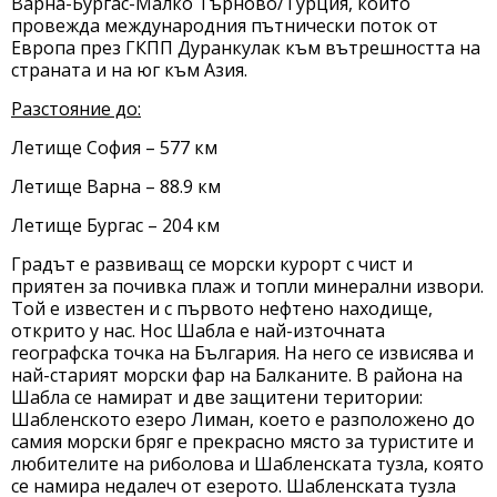
Варна-Бургас-Малко Търново/Турция, който
провежда международния пътнически поток от
Европа през ГКПП Дуранкулак към вътрешността на
страната и на юг към Азия.
Разстояние до:
Летище София – 577 км
Летище Варна – 88.9 км
Летище Бургас – 204 км
Градът е развиващ се морски курорт с чист и
приятен за почивка плаж и топли минерални извори.
Той е известен и с първото нефтено находище,
открито у нас. Нос Шабла е най-източната
географска точка на България. На него се извисява и
най-старият морски фар на Балканите. В района на
Шабла се намират и две защитени територии:
Шабленското езеро Лиман, което е разположено до
самия морски бряг е прекрасно място за туристите и
любителите на риболова и Шабленската тузла, която
се намира недалеч от езерото. Шабленската тузла