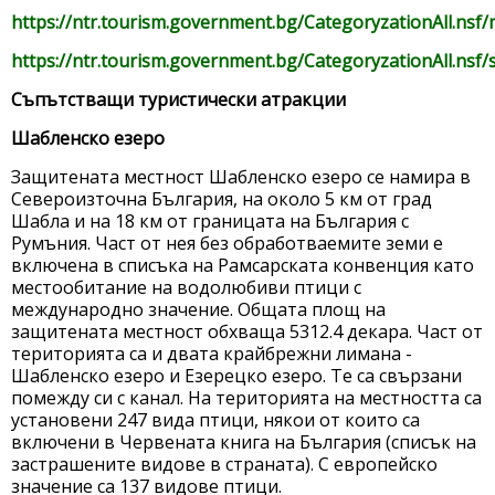
https://ntr.tourism.government.bg/CategoryzationAll.nsf
https://ntr.tourism.government.bg/CategoryzationAll.nsf/
Съпътстващи туристически атракции
Шабленско езеро
Защитената местност Шабленско езеро се намира в
Североизточна България, на около 5 км от град
Шабла и на 18 км от границата на България с
Румъния. Част от нея без обработваемите земи е
включена в списъка на Рамсарската конвенция като
местообитание на водолюбиви птици с
международно значение. Общата площ на
защитената местност обхваща 5312.4 декара. Част от
територията са и двата крайбрежни лимана -
Шабленско езеро и Езерецко езеро. Те са свързани
помежду си с канал. На територията на местността са
установени 247 вида птици, някои от които са
включени в Червената книга на България (списък на
застрашените видове в страната). С европейско
значение са 137 видове птици.