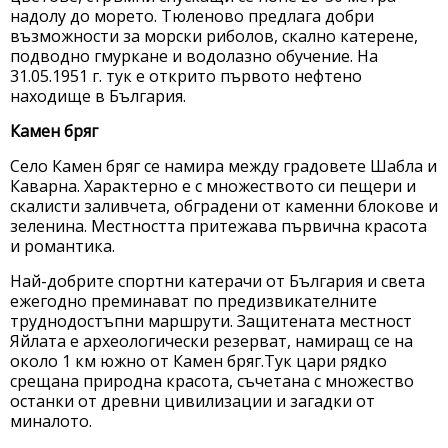
надолу до морето. Тюленово предлага добри
възможности за морски риболов, скално катерене,
подводно гмуркане и водолазно обучение. На
31.05.1951 г. тук е открито първото нефтено
находище в България.
Камен бряг
Село Камен бряг се намира между градовете Шабла и
Каварна. Характерно е с множеството си пещери и
скалисти заливчета, обградени от каменни блокове и
зеленина. Местността притежава първична красота
и романтика.
Най-добрите спортни катерачи от България и света
ежегодно преминават по предизвикателните
труднодостъпни маршрути. Защитената местност
Яйлата е археологически резерват, намиращ се на
около 1 км южно от Камен бряг.Тук цари рядко
срещана природна красота, съчетана с множество
останки от древни цивилизации и загадки от
миналото.