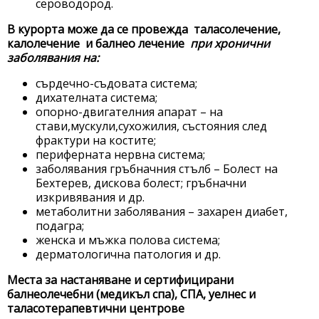
сероводород.
В курорта може да се провежда таласолечение,
калолечение и балнео лечение
при хронични
заболявания на:
сърдечно-съдовата система;
дихателната система;
опорно-двигателния апарат – на
стави,мускули,сухожилия, състояния след
фрактури на костите;
периферната нервна система;
заболявания гръбначния стълб – Болест на
Бехтерев, дискова болест; гръбначни
изкривявания и др.
метаболитни заболявания – захарен диабет,
подагра;
женска и мъжка полова система;
дерматологична патология и др.
Места за настаняване и сертифицирани
балнеолечебни (медикъл спа), СПА, уелнес и
таласотерапевтични центрове