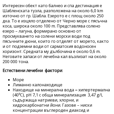
Интересен обект като балнео и спа дестинация е
Шабленската тузла, разположена на около 6,0 km
източно от гр. Шабла. Езерото е с площ около 250
дка. То е изцяло отделено от Черно море с пясъчна
коса, широка около 100 m. Представлява солено
езеро – лагуна, формирано основно от
просмукването на солени морски води под
пясъчните дюни, които го отделят от морето, както
и от подземни води от сарматския водоносен
хоризонт. Средната му дълбочина е около 0,6 m.
Неговите запаси от лечебна кал възлизат на около
200 000 тона.
Естествени лечебни фактори
:
Море
Лиманно калонаходище
Находище на минерална вода
–
хипертермална
(40⁰С), рН 7,1 с обща минерализация 3,47 g/l,
съдържаща натриеви, хлорни, и
хидрокарбонатни йони. Газове – ниски
концентрации въглероден диаксид и