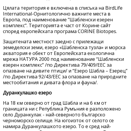
Цялата територия е включена в списъка на BirdLife
International-Орнитологично важните места в
Европа, под наименование "Шабленски езерен
комплекс". Територията е част от Корине сайт
според европейската програма CORINE Biotopes.
Защитената местност заедно с прилежащи
земеделски земи, езеро «Шабленска тузла» и морска
акватория е обект от Европейската екологична
мрежа НАТУРА 2000 под наименованиe “Шабленски
езерен комплекс” /по Директива 79/409/ЕЕС за
опазване на дивите птици/ и “Езеро Шабла – Езерец”
/по Директива 92/43/ЕЕС за опазване на природните
местообитания и дивата флора и фауна/.
Дуранкулашко езеро
На 18 км северно от град Шабла и на 6 км от
границата ни с Република Румъния е разположено
село Дуранкулак - най-северното българско
черноморско селище. На югоизток от селото се
намира Дуранкулашкото езеро. То е сред най-