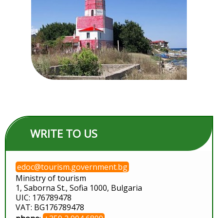
WRITE TO US
edoc@tourism.government.bg
Ministry of tourism
1, Saborna St., Sofia 1000, Bulgaria
UIC: 176789478
VAT: BG176789478