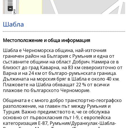
Шабла
Местоположение и обща информация
Шабла е Черноморска община, най-източния
граничен район на България с Румъния и една от
съставните общини на област Добрич. Намира се в
близост до град Каварна, на 83 км североизточно от
Варна и на 24 км от българо-румънската граница.
Дължината на морския бряг в Шабла е около 40 км.
Плажовете на Шабла обхващат 22 % от всички
плажове по българското Черноморие.
Общината е с много добро транспортно-географско
разположение, на главен път между Румъния и
Турция. Важно предимството е, че се обслужва
основно от първокласния път І-9, с европейска
категоризация Е-87, Румъния/Дуранкулак-Шабла-