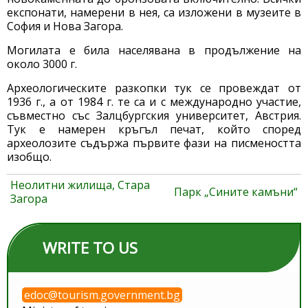
експонати, намерени в нея, са изложени в музеите в
София и Нова Загора.
Могилата е била населявана в продължение на
около 3000 г.
Археологическите разкопки тук се провеждат от
1936 г., а от 1984 г. те са и с международно участие,
съвместно със Залцбургския университет, Австрия.
Тук е намерен кръгъл печат, който според
археолозите съдържа първите фази на писмеността
изобщо.
Неолитни жилища, Стара
Парк „Сините камъни“
Загора
WRITE TO US
edoc@tourism.government.bg