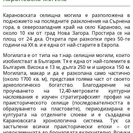
Карановската селищна могила e разположена в
подножието на последните разклонения на Сърнена
гора, в северозападния край на село Караново, на
около 10 км от град Нова Загора. Простира се на
площ от 24 дка. Открита при разкопки през 50-те
години на ХХ в. и е една от най-старите в Европа.
Могилата е от типа на т.нар. селищни могили, които
изобилстват в България. Тя е една от най-големите в
България. Висока е 13 м, дълга 250 м и широка 150 м.
Могилата, макар и да е разкопана само частично
(около 1700 кв. м), представя голяма част от своето
археологическо богатство. Благодарение на
проучването на 12,40-метровите културни
наслоявания е изучен стратиграфският профил на
праисторическото селище (последователността в
образуването на пластовете), периодизирана е
културата на отделните слоеве и e създадена
Карановската хронологична система. Тук са
застъпени всички праисторически епохи – от
новокаменната до бронзовата включително. Всички