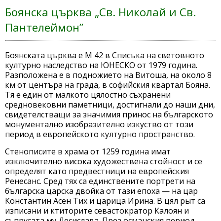
Боянска църква „Св. Николай и Св.
Пантелеймон”
Боянската църква е М 42 в Списъка на световното
културно наследство на ЮНЕСКО от 1979 година.
Разположена е в подножието на Витоша, на около 8
км от центъра на града, в софийския квартал Бояна.
Тя е един от малкото цялостно съхранени
средновековни паметници, достигнали до наши дни,
свидетелстващи за значимия принос на българското
монументално изобразително изкуство от този
период в европейското културно пространство.
Стенописите в храма от 1259 година имат
изключително висока художествена стойност и се
определят като предвестници на европейския
Ренесанс. Сред тях са единствените портрети на
българска царска двойка от тази епоха — на цар
Константин Асен Тих и царица Ирина. В цял рыт са
изписани и ктиторите севастократор Калоян и
съпругата му Десислава. През османския период