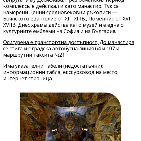
комплексы е действал и като манастир. Тук са
намерени ценни средновековни ръкописи —
Боянското евангелие от XII- XIIIB., Поменник от XVI-
XVIIB. Днес храмы действа като музей и е една от
културните емблеми на София и на България.
Осигурена е транспортна достъпност
.
До манастира
се стига и с градска автобусна линия 64 и 107 и
маршрутни таксита №21
Има указателни табели (недостатъчни);
информационни табла, екскурзовод на място,
интернет страница.