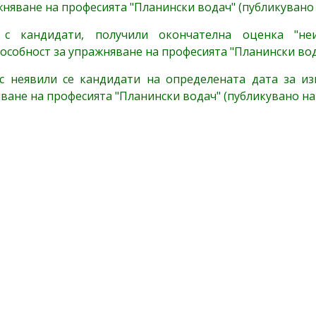
жняване на професията "Планински водач" (публикувано н
 с кандидати, получили окончателна оценка "н
особност за упражняване на професията "Планински вода
с неявили се кандидати на определената дата за из
ване на професията "Планински водач" (публикувано на 