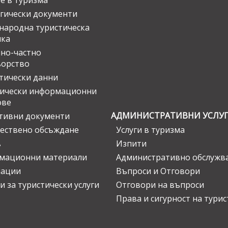
е в туризма
гически документи
ародна туристическа
ика
но-частно
ьорство
тически данни
тически информационни
ове
АДМИНИСТРАТИВНИ УСЛУ
тивни документи
ествено обсъждане
Услуги в туризма
в
Изпити
мационни материали
Административно обслужв
нации
Въпроси и Отговори
и за туристически услуги
Отговори на въпроси
Права и сигурност на тури