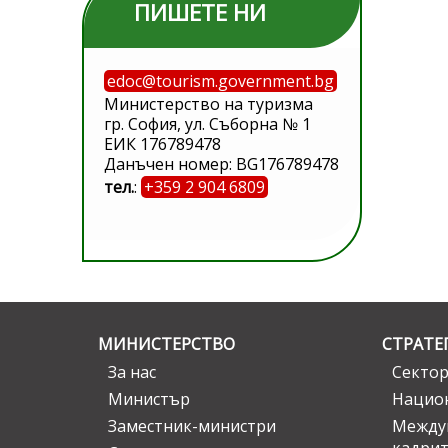
ПИШЕТЕ НИ
edoc@tourism.government.bg
Министерство на туризма
гр. София, ул. Съборна № 1
ЕИК 176789478
Данъчен номер: BG176789478
тел.
:
+359 2 904 6809
МИНИСТЕРСТВО
СТРАТЕ
За нас
Сектор
Министър
Национ
Заместник-министри
Междув