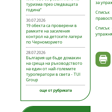
за упра
туризма през следващата
година“
Списък
правосп
30.07.2026
19 обекта са проверени в
Списък 
рамките на засиления
упражня
контрол на детските лагери
по Черноморието
28.07.2026
България ще бъде домакин
на среща на ръководството
на един от най-големите
туроператори в света - TUI
Group
още от рубриката