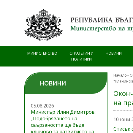
Премини към основното съдържание
МИНИСТЕРСТВО
СТРАТЕГИИ И
НОВИНИ
ПОЛИТИКИ
Начало
О
"Планинск
НОВИНИ
Оконч
на пр
05.08.2026
Министър Илин Димитров:
„Подобряването на
10 юни 
свързаността ще бъде
Списък 
ключово за развитието на