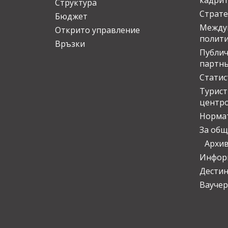
кадрит
Структура
Страте
Бюджет
Междун
Открито управление
полит
Връзки
Публич
партн
Статис
Турис
центр
Норма
За общ
Архи
Инфор
Дести
Ваучер