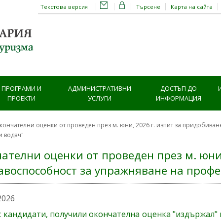
Текстова версия
Търсене
Карта на сайта
ПРОГРАМИ И
АДМИНИСТРАТИВНИ
ДОСТЪП ДО
ПРОЕКТИ
УСЛУГИ
ИНФОРМАЦИЯ
кончателни оценки от проведен през м. юни, 2026 г. изпит за придобива
и водач"
ателни оценки от проведен през м. юни
авоспособност за упражняване на проф
2026
с кандидати, получили окончателна оценка "издържал"