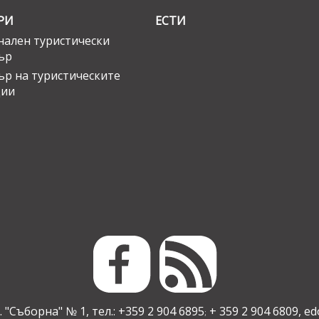
РИ
ЕСТИ
ален туристически
ър
ър на туристическите
ции
 "Съборна" № 1, тел.: +359 2 904 6895
+ 359 2 904 6809,
ed
;